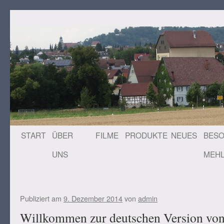
Zum
START
ÜBER
FILME
PRODUKTE
NEUES
BES
Inhalt
UNS
MEH
springen
Publiziert am
9. Dezember 2014
von
admin
Willkommen zur deutschen Version von 