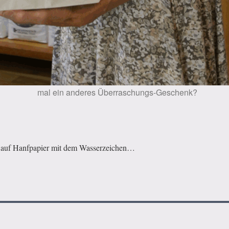
mal ein anderes Überraschungs-Geschenk?
en auf Hanfpapier mit dem Wasserzeichen…