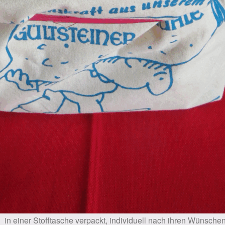
in einer Stofftasche verpackt, individuell nach ihren Wünsche