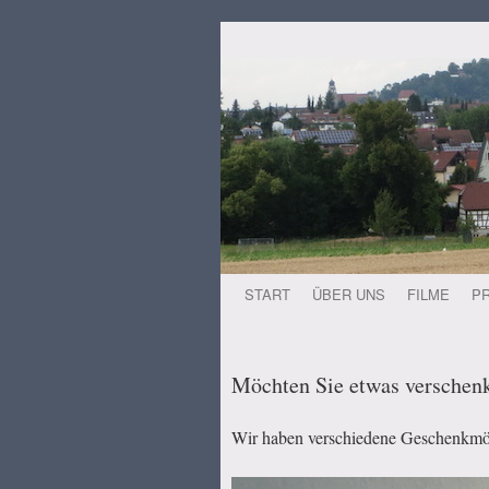
START
ÜBER UNS
FILME
P
Zum
Inhalt
springen
Möchten Sie etwas verschen
Wir haben verschiedene Geschenkmög